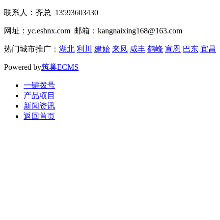
联系人：齐总 13593603430
网址：yc.eshnx.com 邮箱：kangnaixing168@163.com
热门城市推广：
湖北
利川
建始
来凤
咸丰
鹤峰
宣恩
巴东
宜昌
Powered by
筑巢ECMS
一键拨号
产品项目
新闻资讯
返回首页